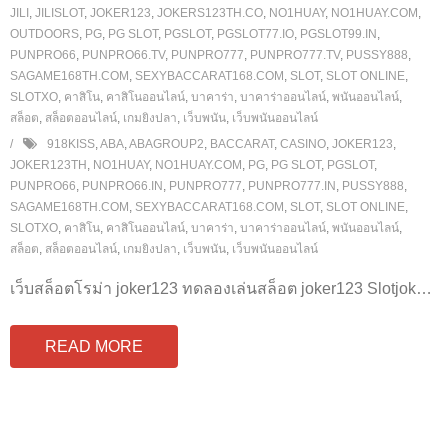
JILI
,
JILISLOT
,
JOKER123
,
JOKERS123TH.CO
,
NO1HUAY
,
NO1HUAY.COM
,
OUTDOORS
,
PG
,
PG SLOT
,
PGSLOT
,
PGSLOT77.IO
,
PGSLOT99.IN
,
PUNPRO66
,
PUNPRO66.TV
,
PUNPRO777
,
PUNPRO777.TV
,
PUSSY888
,
SAGAME168TH.COM
,
SEXYBACCARAT168.COM
,
SLOT
,
SLOT ONLINE
,
SLOTXO
,
คาสิโน
,
คาสิโนออนไลน์
,
บาคาร่า
,
บาคาร่าออนไลน์
,
พนันออนไลน์
,
สล็อต
,
สล็อตออนไลน์
,
เกมยิงปลา
,
เว็บพนัน
,
เว็บพนันออนไลน์
918KISS
,
ABA
,
ABAGROUP2
,
BACCARAT
,
CASINO
,
JOKER123
,
JOKER123TH
,
NO1HUAY
,
NO1HUAY.COM
,
PG
,
PG SLOT
,
PGSLOT
,
PUNPRO66
,
PUNPRO66.IN
,
PUNPRO777
,
PUNPRO777.IN
,
PUSSY888
,
SAGAME168TH.COM
,
SEXYBACCARAT168.COM
,
SLOT
,
SLOT ONLINE
,
SLOTXO
,
คาสิโน
,
คาสิโนออนไลน์
,
บาคาร่า
,
บาคาร่าออนไลน์
,
พนันออนไลน์
,
สล็อต
,
สล็อตออนไลน์
,
เกมยิงปลา
,
เว็บพนัน
,
เว็บพนันออนไลน์
เว็บสล็อตโรม่า joker123 ทดลองเล่นสล็อต joker123 Slotjok
…
READ MORE