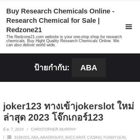
Skip
Buy Research Chemicals Online -
to
Research Chemical for Sale |
content
Redzone21
The Redzone21.com website is your one-stop shop for research
chemicals. Buy Hight Quality Research Chemicals Online. We
can also deliver world wide.
ป้ายกำกับ:
ABA
joker123 ทางเข้าjokerslot ใหม่
ล่าสุด 2023 โจ๊กเกอร์123
มี.ค. 7, 2024
CHRISTOPHER MURPHY
918KISS
,
ABA
,
ABAGROUP2
,
BACCARAT
,
CASINO
,
FUNNY18.IN
,